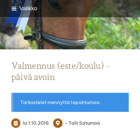
Siirry
Valikko
sivun
sisältöön
Parkanon Ratsastajat
Valmennus (este/koulu) -
päivä avoin
Tarkastelet mennyttä tapahtumaa.
la 1.10.2016
- Talli Satumaa