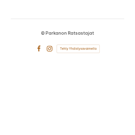
©
Parkanon Ratsastajat
Tehty Yhdistysavaimella
Facebook
Instagram