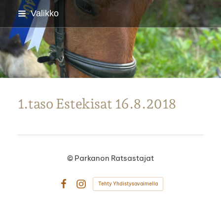
Siirry
Valikko
sivun
sisältöön
Parkanon Ratsastajat
1.taso Estekisat 16.8.2018
©
Parkanon Ratsastajat
Tehty Yhdistysavaimella
Facebook
Instagram