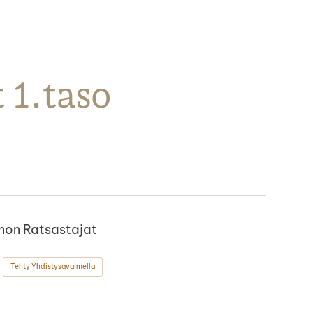
 1.taso
non Ratsastajat
Tehty Yhdistysavaimella
ok
stagram