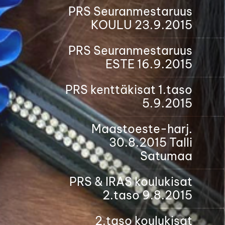
PRS Seuranmestaruus
KOULU 23.9.2015
PRS Seuranmestaruus
ESTE 16.9.2015
PRS kenttäkisat 1.taso
5.9.2015
Maastoeste-harj.
30.8.2015 Talli
Satumaa
PRS & IRAS koulukisat
2.taso 9.8.2015
2.taso koulukisat