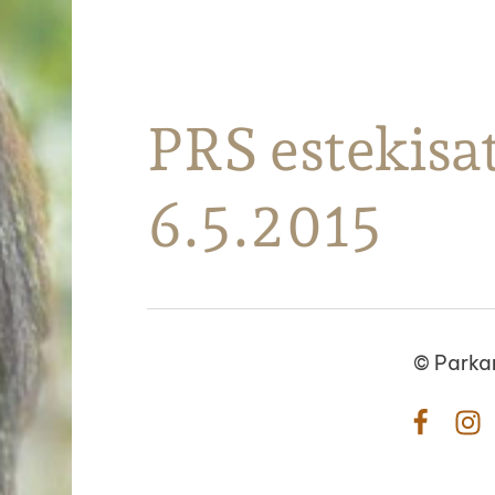
Parkanon Ratsastajat
PRS estekisat
6.5.2015
©
Parka
Facebo
In