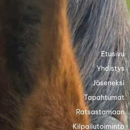
Siirry
sivun
sisältöön
Etusivu
Yhdistys
Jäseneksi
Tapahtumat
Ratsastamaan
Kilpailutoiminta