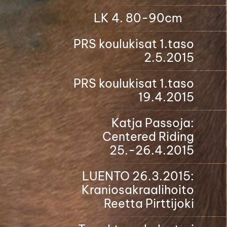
LK 4. 80-90cm
PRS koulukisat 1.taso
2.5.2015
PRS koulukisat 1.taso
19.4.2015
Katja Passoja:
Centered Riding
25.-26.4.2015
LUENTO 26.3.2015:
Kraniosakraalihoito
Reetta Pirttijoki