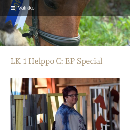
Siirry
Valikko
sivun
sisältöön
Parkanon Ratsastajat
LK 1 Helppo C: EP Special