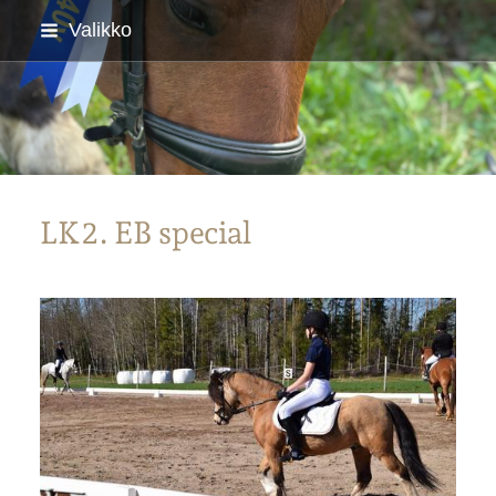
Siirry
Valikko
sivun
sisältöön
Parkanon Ratsastajat
LK2. EB special