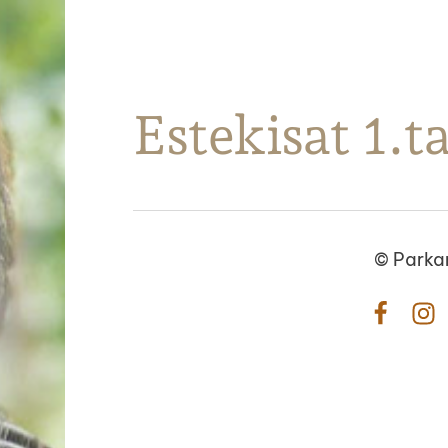
Parkanon Ratsastajat
Estekisat 1.t
©
Parka
Facebo
In