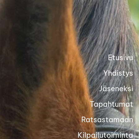
Siirry
sivun
sisältöön
Etusivu
Yhdistys
Jäseneksi
Tapahtumat
Ratsastamaan
Kilpailutoiminta