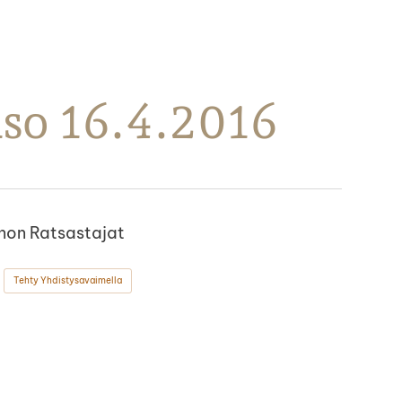
aso 16.4.2016
non Ratsastajat
Tehty Yhdistysavaimella
ok
stagram