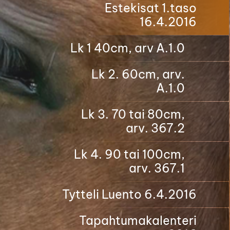
Estekisat 1.taso
16.4.2016
Lk 1 40cm, arv A.1.0
Lk 2. 60cm, arv.
A.1.0
Lk 3. 70 tai 80cm,
arv. 367.2
Lk 4. 90 tai 100cm,
arv. 367.1
Tytteli Luento 6.4.2016
Tapahtumakalenteri