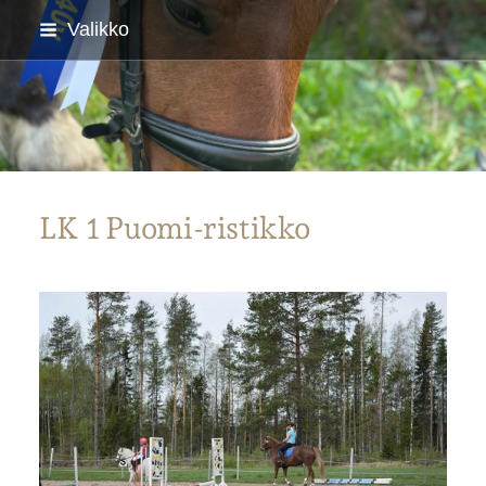
Siirry
Valikko
sivun
sisältöön
Parkanon Ratsastajat
LK 1 Puomi-ristikko