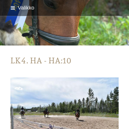
Siirry
Valikko
sivun
sisältöön
Parkanon Ratsastajat
LK4. HA - HA:10