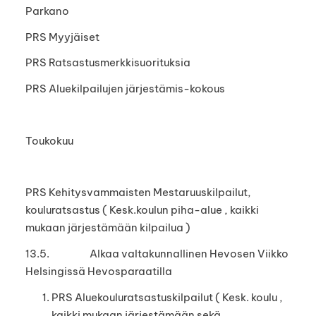
Parkano
PRS Myyjäiset
PRS Ratsastusmerkkisuorituksia
PRS Aluekilpailujen järjestämis-kokous
Toukokuu
PRS Kehitysvammaisten Mestaruuskilpailut,
kouluratsastus ( Kesk.koulun piha-alue , kaikki
mukaan järjestämään kilpailua )
13.5. Alkaa valtakunnallinen Hevosen Viikko
Helsingissä Hevosparaatilla
PRS Aluekouluratsastuskilpailut ( Kesk. koulu ,
kaikki mukaan järjestämään sekä