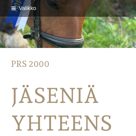
Siirry
Valikko
sivun
sisältöön
Parkanon Ratsastajat
PRS 2000
JÄSENIÄ
YHTEENS