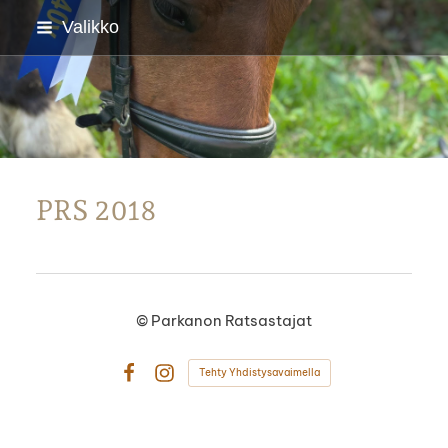
Siirry
Valikko
sivun
sisältöön
Parkanon Ratsastajat
PRS 2018
©
Parkanon Ratsastajat
Tehty Yhdistysavaimella
Facebook
Instagram