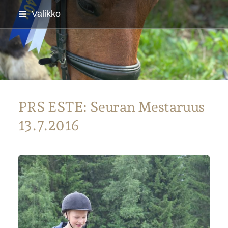
Siirry
Valikko
sivun
sisältöön
Parkanon Ratsastajat
PRS ESTE: Seuran Mestaruus
13.7.2016