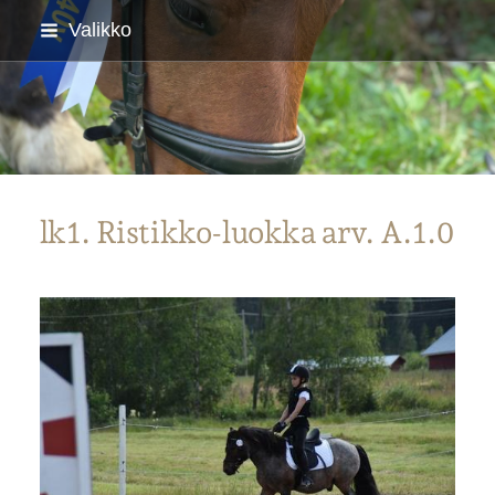
Siirry
Valikko
sivun
sisältöön
Parkanon Ratsastajat
lk1. Ristikko-luokka arv. A.1.0