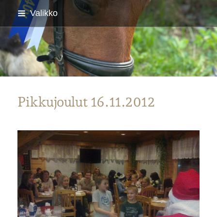
Siirry
Valikko
sivun
sisältöön
Parkanon Ratsastajat
Pikkujoulut 16.11.2012