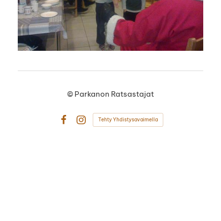
©
Parkanon Ratsastajat
Tehty Yhdistysavaimella
Facebook
Instagram