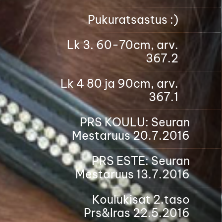
Pukuratsastus :)
Lk 3. 60-70cm, arv.
367.2
Lk 4 80 ja 90cm, arv.
367.1
PRS KOULU: Seuran
Mestaruus 20.7.2016
PRS ESTE: Seuran
Mestaruus 13.7.2016
Koulukisat 2.taso
Prs&Iras 22.5.2016