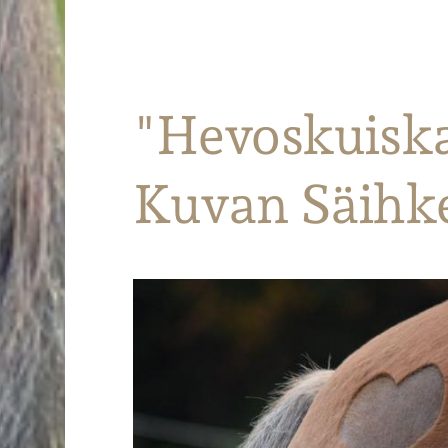
Parkanon Ratsastajat
"Hevoskuisk
Kuvan Säihk