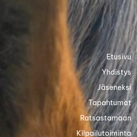
Siirry
sivun
sisältöön
Etusivu
Yhdistys
Jäseneksi
Tapahtumat
Ratsastamaan
Kilpailutoiminta