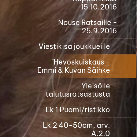
15.10.2016
Nouse Ratsaille -
25.9.2016
Viestikisa joukkueille
"Hevoskuiskaus -
Emmi & Kuvan Säihke
Yleisölle
talutusratsastusta
Lk 1 Puomi/ristikko
Lk 2 40-50cm, arv.
A.2.0