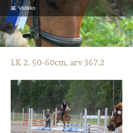
Siirry
Valikko
sivun
sisältöön
Parkanon Ratsastajat
LK 2. 50-60cm, arv 367.2