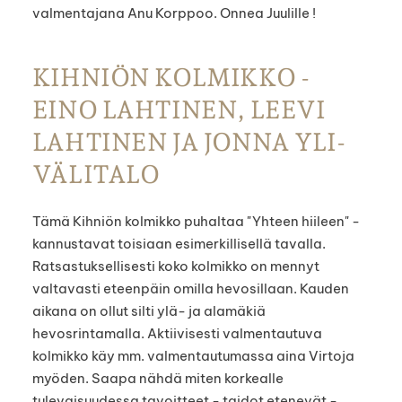
valmentajana Anu Korppoo. Onnea Juulille !
KIHNIÖN KOLMIKKO -
EINO LAHTINEN, LEEVI
LAHTINEN JA JONNA YLI-
VÄLITALO
Tämä Kihniön kolmikko puhaltaa "Yhteen hiileen" -
kannustavat toisiaan esimerkillisellä tavalla.
Ratsastuksellisesti koko kolmikko on mennyt
valtavasti eteenpäin omilla hevosillaan. Kauden
aikana on ollut silti ylä- ja alamäkiä
hevosrintamalla. Aktiivisesti valmentautuva
kolmikko käy mm. valmentautumassa aina Virtoja
myöden. Saapa nähdä miten korkealle
tulevaisuudessa tavoitteet - taidot etenevät -