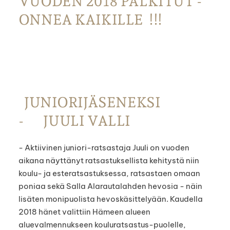
VUODEN 2018 PALKITUT -
ONNEA KAIKILLE !!!
JUNIORIJÄSENEKSI
- JUULI VALLI
- Aktiivinen juniori-ratsastaja Juuli on vuoden
aikana näyttänyt ratsastuksellista kehitystä niin
koulu- ja esteratsastuksessa, ratsastaen omaan
poniaa sekä Salla Alarautalahden hevosia - näin
lisäten monipuolista hevoskäsittelyään. Kaudella
2018 hänet valittiin Hämeen alueen
aluevalmennukseen kouluratsastus-puolelle,