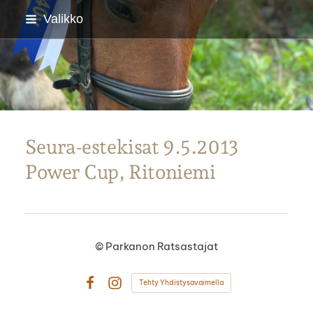
Siirry
Valikko
sivun
sisältöön
Parkanon Ratsastajat
Seura-estekisat 9.5.2013
Power Cup, Ritoniemi
©
Parkanon Ratsastajat
Tehty Yhdistysavaimella
Facebook
Instagram