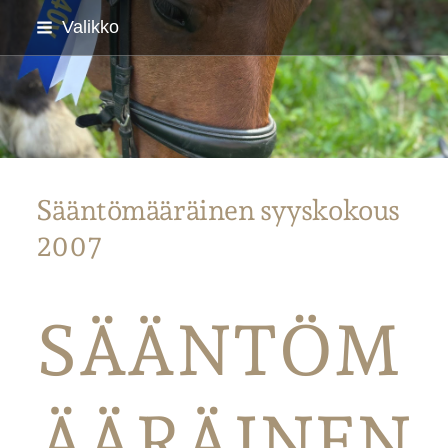
Siirry
Valikko
sivun
sisältöön
Parkanon Ratsastajat
Sääntömääräinen syyskokous
2007
SÄÄNTÖM
ÄÄRÄINEN