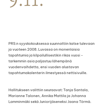
9.11.
PRS:n syyskokouksessa suunnattiin katse tulevaan
ja vuoteen 2008. Luvassa on monenlaisia
tapahtumia ja kilpailullisestikin rikas vuosi -
tarkemmin asia paljastuu lähempänä
vuodenvaihdetta, ensi vuoden alustavan
tapahtumakalenterin ilmestyessä nettisivuille.
Hallitukseen valittiin seuraavat: Tanja Santala,
Marianne Talonen, Annika Mattila ja Johanna
Lamminmäki sekä Juniorijäseneksi Jaana Törmä.