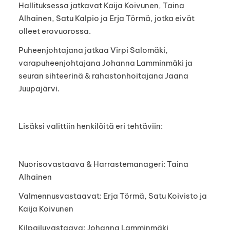
Hallituksessa jatkavat Kaija Koivunen, Taina
Alhainen, Satu Kalpio ja Erja Törmä, jotka eivät
olleet erovuorossa.
Puheenjohtajana jatkaa Virpi Salomäki,
varapuheenjohtajana Johanna Lamminmäki ja
seuran sihteerinä & rahastonhoitajana Jaana
Juupajärvi.
Lisäksi valittiin henkilöitä eri tehtäviin:
Nuorisovastaava & Harrastemanageri: Taina
Alhainen
Valmennusvastaavat: Erja Törmä, Satu Koivisto ja
Kaija Koivunen
Kilpailuvastaava: Johanna Lamminmäki