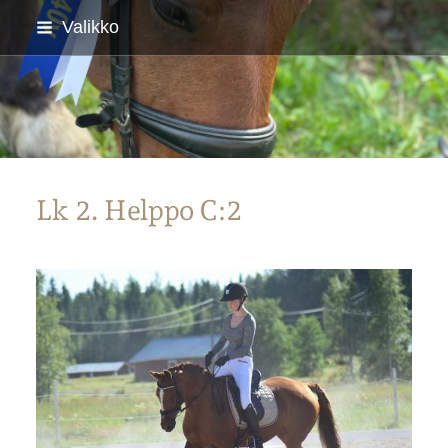
Siirry
Valikko
sivun
sisältöön
Parkanon Ratsastajat
Lk 2. Helppo C:2