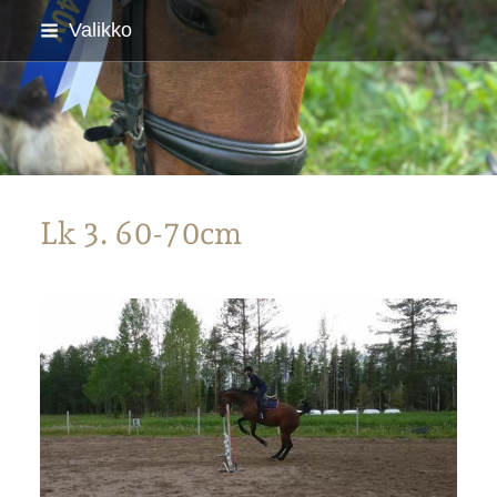
Siirry
Valikko
sivun
sisältöön
Parkanon Ratsastajat
Lk 3. 60-70cm