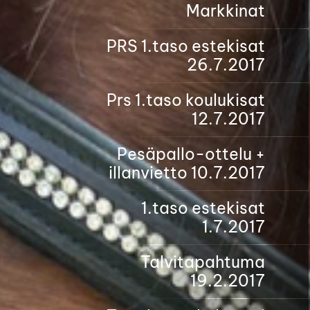
Markkinat
PRS 1.taso estekisat
26.7.2017
Prs 1.taso koulukisat
12.7.2017
Pesäpallo-ottelu +
illanvietto 10.7.2017
1.taso estekisat
1.7.2017
Talvitapahtuma
19.2.2017