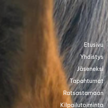
Siirry
sivun
sisältöön
Etusivu
Yhdistys
Jäseneksi
Tapahtumat
Ratsastamaan
Kilpailutoiminta