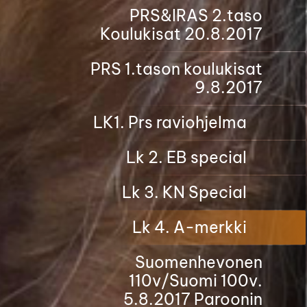
PRS&IRAS 2.taso
Koulukisat 20.8.2017
PRS 1.tason koulukisat
9.8.2017
LK1. Prs raviohjelma
Lk 2. EB special
Lk 3. KN Special
Lk 4. A-merkki
Suomenhevonen
110v/Suomi 100v.
5.8.2017 Paroonin