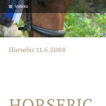
Siirry
Valikko
sivun
sisältöön
Parkanon Ratsastajat
Horsebic 11.6.2008
HORSEBIC