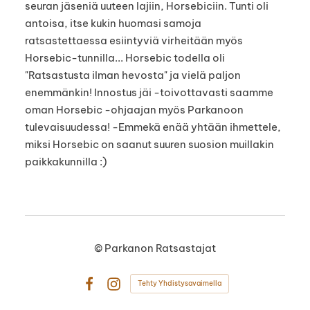
seuran jäseniä uuteen lajiin, Horsebiciin. Tunti oli
antoisa, itse kukin huomasi samoja
ratsastettaessa esiintyviä virheitään myös
Horsebic-tunnilla... Horsebic todella oli
"Ratsastusta ilman hevosta" ja vielä paljon
enemmänkin! Innostus jäi -toivottavasti saamme
oman Horsebic -ohjaajan myös Parkanoon
tulevaisuudessa! -Emmekä enää yhtään ihmettele,
miksi Horsebic on saanut suuren suosion muillakin
paikkakunnilla :)
©
Parkanon Ratsastajat
Tehty Yhdistysavaimella
Facebook
Instagram