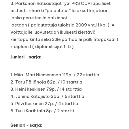
8. Parkanon Ratsastajat ry:n PRS CUP lopulliset
pisteet : = kaikki ”palautetut” tulokset kirjataan,
jonka perusteella palkinnot
jaetaan ( palautettuja tuloksia 2009 yht.11 kpl ). =
Voittajalle luovutetaan ikuisesti kiertävä
kiertopalkinto sekä 3:lle parhaalle palkintopokaalit
+ diplomit ( diplomit sijat 1-5 )
Juniori - sarja:
1. Miia-Mari Niemenmaa 119p. / 22 starttia
2. Taru Päljänoja 82p. / 10 starttia
3. Heini Keskinen 79p. / 14 starttia
4. Janina Katajisto 35p. / 6 starttia
5. Pilvi Keskinen 27p. / 4 starttia
6. Tuuli Karihtala 8p. / 2 startti
Seniori - sarja: