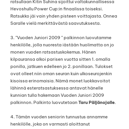
ratsullaan Kitin Suhina sijoittui valtakunnallisessa
Hevoshullu Power Cup:in finaalissa toiseksi.
Ratsukko jäi vain yhden pisteen voittajasta. Onnea
Saralle vielä merkittävästä saavutuksesta.
3. ”Vuoden Juniori 2009 ” palkinnon luovutamme
henkilölle, jolla nuoresta iästään huolimatta on jo
monen vuoden ratsastuskokemus. Hänen
kilpauransa alkoi parisen vuotta sitten 1. omalla
ponilla, jatkuen edelleen jo 2. ponillaan. Tulokset
ovat olleet niin oman seuran kuin ulkoseurojenkin
kisoissa erinomaisia. Nämä monet luokkavoitot
lähinnä esteratsastuksessa antavat hänelle
kunnian tulla hakemaan Vuoden Juniori 2009
palkinnon. Palkinto luovutetaan
Taru Päljänojalle
.
4. Tämän vuoden seniorin tunnustus annamme
henkilölle, joka on varmasti aloittanut