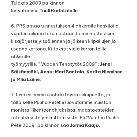
Tulokas 2009 palkinnon
luovutamme
Tuuli Karihtalalle
.
6. PRS antaa tunnustuksen 4 ahkeralle henkilölle
vuoden aikana tekemästään toiminnasta esim.
kisajärjestelyissä ennen ja jälkeen kilpailujen jo
useana kertana. Kiitokset vielä kerran teille
ahkerille
työmyyrille. ” Vuoden Tehotytöt 2009” ;
Jenni
Sälkänmäki, Anne-Mari Santala, Karita Nieminen
ja Miia Laine
.
7. Lisäksi emme unohda toista sukupuolta, ja
tälläiselle Puuha Petelle luovutamme muiston
monista liikenteenohjaksista, maastoesteiden
toteutuksista ym auttamisista. Eli ”Vuoden Puuha
Pete 2009” palkinnon saa
Jorma Kaaja
.