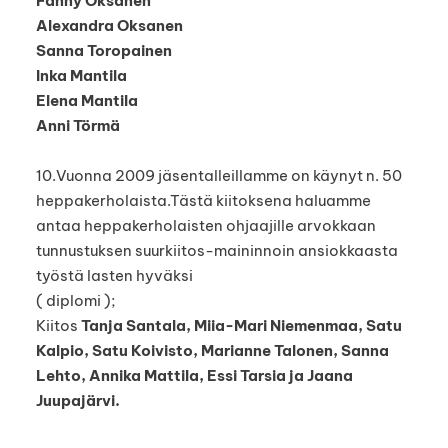
Fanny Oksanen
Alexandra Oksanen
Sanna Toropainen
Inka Mantila
Elena Mantila
Anni Törmä
10.Vuonna 2009 jäsentalleillamme on käynyt n. 50
heppakerholaista.Tästä kiitoksena haluamme
antaa heppakerholaisten ohjaajille arvokkaan
tunnustuksen suurkiitos-maininnoin ansiokkaasta
työstä lasten hyväksi
( diplomi );
Kiitos
Tanja Santala, Miia-Mari Niemenmaa, Satu
Kalpio, Satu Koivisto, Marianne Talonen, Sanna
Lehto, Annika Mattila, Essi Tarsia ja Jaana
Juupajärvi.