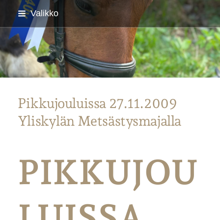
Siirry
Valikko
sivun
sisältöön
Parkanon Ratsastajat
Pikkujouluissa 27.11.2009
Yliskylän Metsästysmajalla
PIKKUJOU
LUISSA