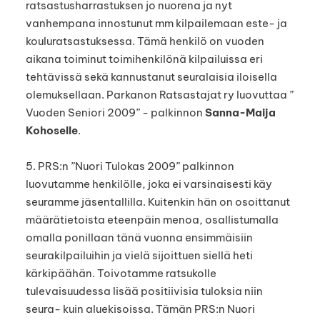
ratsastusharrastuksen jo nuorena ja nyt
vanhempana innostunut mm kilpailemaan este- ja
kouluratsastuksessa. Tämä henkilö on vuoden
aikana toiminut toimihenkilönä kilpailuissa eri
tehtävissä sekä kannustanut seuralaisia iloisella
olemuksellaan. Parkanon Ratsastajat ry luovuttaa ”
Vuoden Seniori 2009” - palkinnon
Sanna-Maija
Kohoselle
.
5. PRS:n ”Nuori Tulokas 2009” palkinnon
luovutamme henkilölle, joka ei varsinaisesti käy
seuramme jäsentallilla. Kuitenkin hän on osoittanut
määrätietoista eteenpäin menoa, osallistumalla
omalla ponillaan tänä vuonna ensimmäisiin
seurakilpailuihin ja vielä sijoittuen siellä heti
kärkipäähän. Toivotamme ratsukolle
tulevaisuudessa lisää positiivisia tuloksia niin
seura- kuin aluekisoissa. Tämän PRS:n Nuori