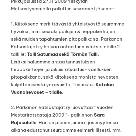
Pikkujouluissa 27.11.2009 Yliskylän
Metsästysmajalla palkittiin seuraavat jäsenet:
1. Kiitoksena merkittävästä yhteistyöstä seuramme
hyväksi ; mm. seurakilpailujen & heppakerhojen
sekä muiden tapahtumien pitopaikkana, Parkanon
Ratsastajat ry haluaa antaa tunnustukset näille 2
tallille;
Talli Satumaa sekä Törmän Talli.
Lisäksi haluamme antaa tunnustuksen
heppakerhojen ja aikuisratsastus- vaelluksen
pitopaikkana, sekä kiitoksena monista hevosten
kuljettamisesta ym avuista: Tunnustus
Kotalan
Vuonohevoset – tilalle.
2. Parkanon Ratsastajat ry luovuttaa ” Vuoden
Mestariratsastaja 2009 ”- palkinnon
Sara
Rajasalolle
. Hän on pienen juniori-jäsenyytensä
aikana edustanut seuraamme esimerkillisesti, mm.