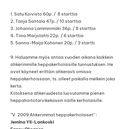
1. Satu Koivisto 60p. / 8 starttia
2. Tanja Santala 47p. / 10 starttia
3. Johanna Lamminmäki 36p. / 8 starttia
4. Tiina Marjolahti 22p. / 6 starttia
5. Sanna-Maija Kohonen 20p. / 3 startti
9. Haluamme myös antaa vuoden aikana kaikkein
ahkerimmille heppakerholaisille tunnustuksen. He
ovat käyneet erittäin ahkerasti omissa
heppakerhoissaan, ts. olleet paikalla melkein joka
kerta.
Kiitoksena ahkeruudesta luovutamme pienen
heppahoitotarvikekassin näille kerholaisille.
”V. 2009 Ahkerimmat heppakerholaiset” :
Jemina Yli-Lankoski