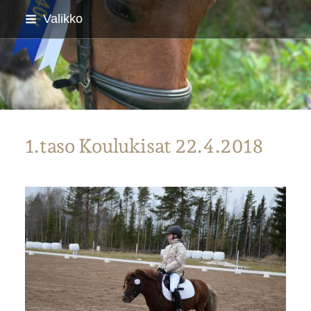
Siirry
Valikko
sivun
sisältöön
Parkanon Ratsastajat
1.taso Koulukisat 22.4.2018