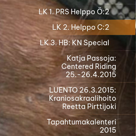
LK 1. PRS Helppo Ö:2
LK 2. Helppo C:2
LK 3. HB: KN Special
Katja Passoja:
Centered Riding
25.-26.4.2015
LUENTO 26.3.2015:
Kraniosakraalihoito
Reetta Pirttijoki
Tapahtumakalenteri
2015