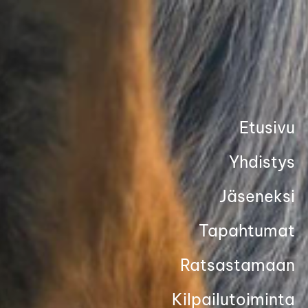
Siirry
sivun
sisältöön
Etusivu
Yhdistys
Jäseneksi
Tapahtumat
Ratsastamaan
Kilpailutoiminta