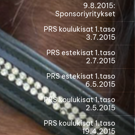
9.8.2015:
Sponsoriyritykset
PRS koulukisat 1.taso
3.7.2015
PRS estekisat 1.taso
2.7.2015
PRS estekisat 1.taso
6.5.2015
PRS koulukisat 1.taso
2.5.2015
PRS koulukisat 1.taso
19.4.2015