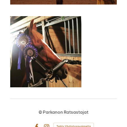
©
Parkanon Ratsastajat
Tehty Yhdistysavaimella