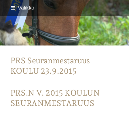
Siirry
Valikko
sivun
sisältöön
Parkanon Ratsastajat
PRS Seuranmestaruus
KOULU 23.9.2015
PRS.N V. 2015 KOULUN
SEURANMESTARUUS