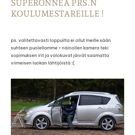
SUPERONNEA PRS.N
KOULUMESTAREILLE !
ps. valitettavasti loppuilta ei ollut meille sään
suhteen puolellamme > näinollen kamera teki
sopimuksen irit ja valokuvat jäivät saamatta
viimeisen luokan lähtijöistä :(