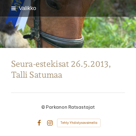
Siirry
Valikko
sivun
sisältöön
Parkanon Ratsastajat
Seura-estekisat 26.5.2013,
Talli Satumaa
©
Parkanon Ratsastajat
Tehty Yhdistysavaimella
Facebook
Instagram