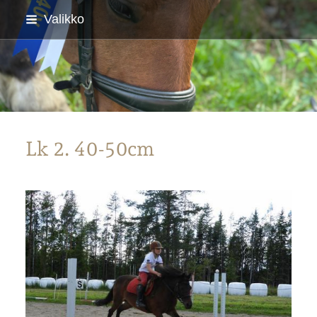
Siirry
Valikko
sivun
sisältöön
Parkanon Ratsastajat
Lk 2. 40-50cm