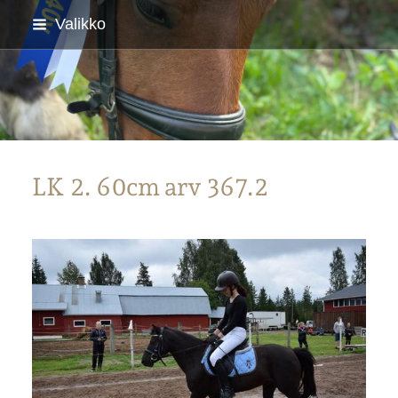
Siirry
Valikko
sivun
sisältöön
Parkanon Ratsastajat
LK 2. 60cm arv 367.2