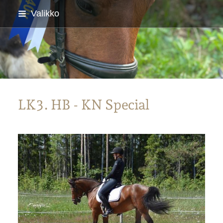
Siirry
Valikko
sivun
sisältöön
Parkanon Ratsastajat
LK3. HB - KN Special