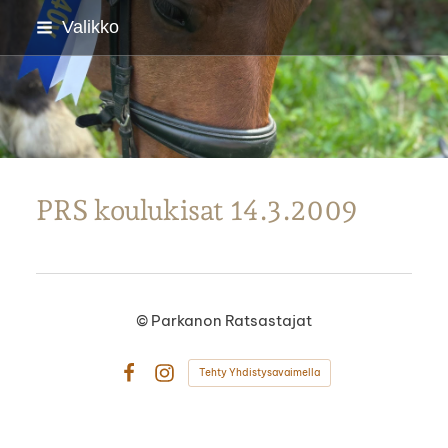
Siirry
Valikko
sivun
sisältöön
Parkanon Ratsastajat
PRS koulukisat 14.3.2009
©
Parkanon Ratsastajat
Tehty Yhdistysavaimella
Facebook
Instagram