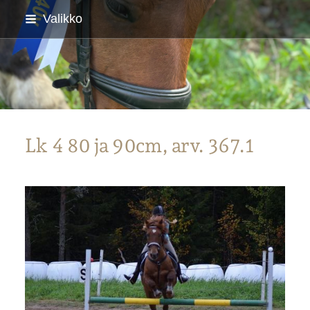
Siirry
Valikko
sivun
sisältöön
Parkanon Ratsastajat
Lk 4 80 ja 90cm, arv. 367.1