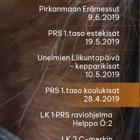
Pirkanmaan Erämessut
9.6.2019
PRS 1.taso estekisat
19.5.2019
Unelmien Liikuntapäivä
- kepparikisat
10.5.2019
PRS 1.taso koulukisat
28.4.2019
LK 1 PRS raviohjelma
Helppo Ö:2
LK 2 C-merkin