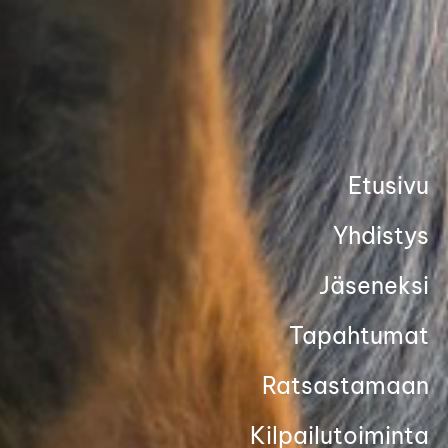
Siirry
sivun
sisältöön
Etusivu
Yhdistys
Jäseneksi
Tapahtumat
Ratsastamaan
Kilpailutoiminta