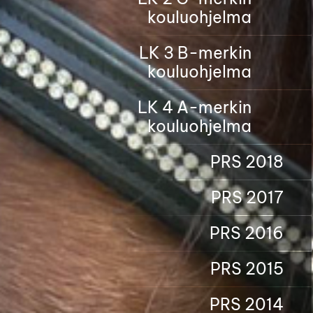
kouluohjelma
LK 3 B-merkin
kouluohjelma
LK 4 A-merkin
kouluohjelma
PRS 2018
PRS 2017
PRS 2016
PRS 2015
PRS 2014