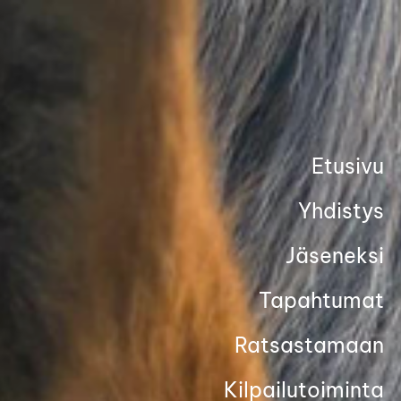
Siirry
sivun
sisältöön
Etusivu
Yhdistys
Jäseneksi
Tapahtumat
Ratsastamaan
Kilpailutoiminta