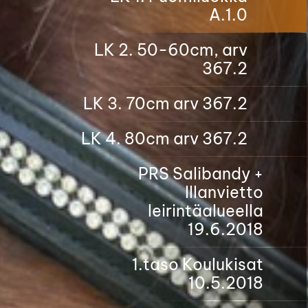
A.1.0
LK 2. 50-60cm, arv
367.2
LK 3. 70cm arv 367.2
LK 4. 80cm arv 367.2
PRS Salibandy +
Illanvietto
leirintäalueella
19.6.2018
1.taso Koulukisat
10.5.2018