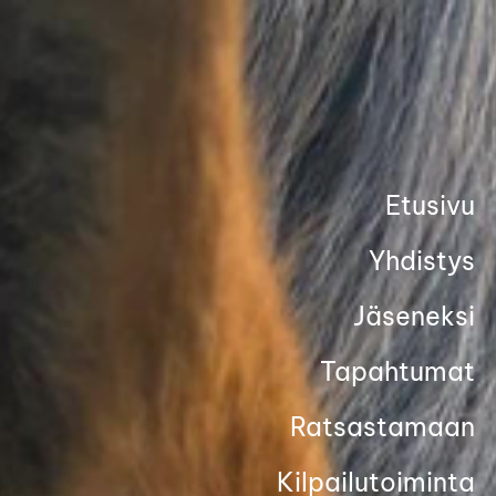
Siirry
sivun
sisältöön
Etusivu
Yhdistys
Jäseneksi
Tapahtumat
Ratsastamaan
Kilpailutoiminta