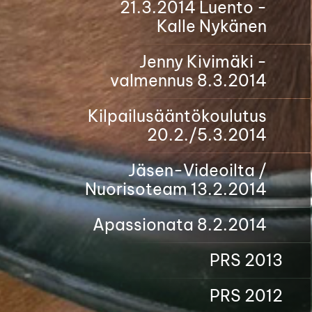
21.3.2014 Luento -
Kalle Nykänen
Jenny Kivimäki -
valmennus 8.3.2014
Kilpailusääntökoulutus
20.2./5.3.2014
Jäsen-Videoilta /
Nuorisoteam 13.2.2014
Apassionata 8.2.2014
PRS 2013
PRS 2012