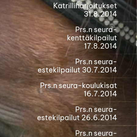
Katrilliharjoitukset
31.8.2014
Prs.n seura-
kenttäkilpailut
17.8.2014
Prs.n seura-
estekilpailut 30.7.2014
Prs.n seura-koulukisat
16.7.2014
Prs.n seura-
estekilpailut 26.6.2014
Prs.n seura-