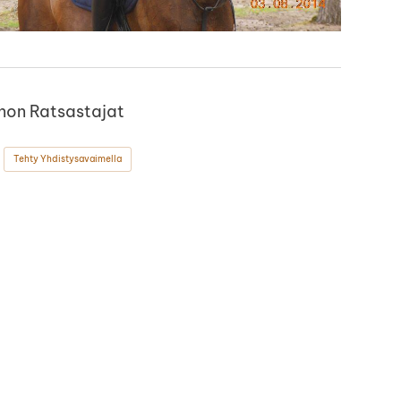
non Ratsastajat
Tehty Yhdistysavaimella
ok
stagram