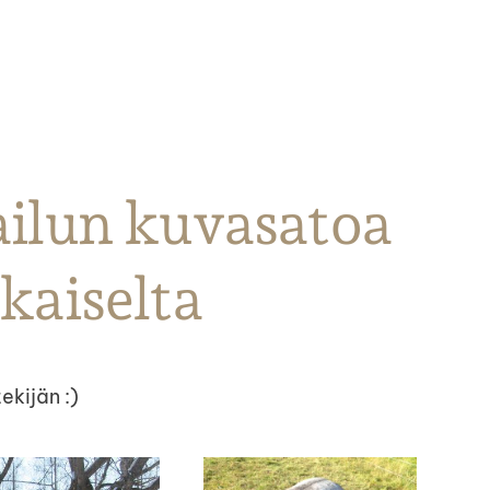
ailun kuvasatoa
okaiselta
ekijän :)