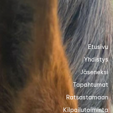
Siirry
sivun
sisältöön
Etusivu
Yhdistys
Jäseneksi
Tapahtumat
Ratsastamaan
Kilpailutoiminta