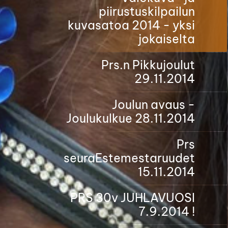
piirustuskilpailun
kuvasatoa 2014 - yksi
jokaiselta
Prs.n Pikkujoulut
29.11.2014
Joulun avaus -
Joulukulkue 28.11.2014
Prs
seuraEstemestaruudet
15.11.2014
PRS 30v JUHLAVUOSI
7.9.2014 !