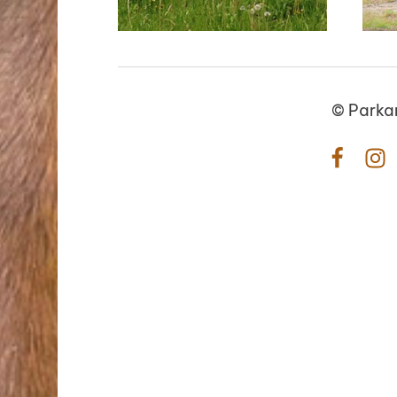
©
Parka
Facebo
In