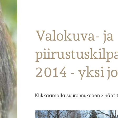
Parkanon Ratsastajat
Valokuva- ja
piirustuskilp
2014 - yksi j
Klikkaamalla suurennukseen > näet t