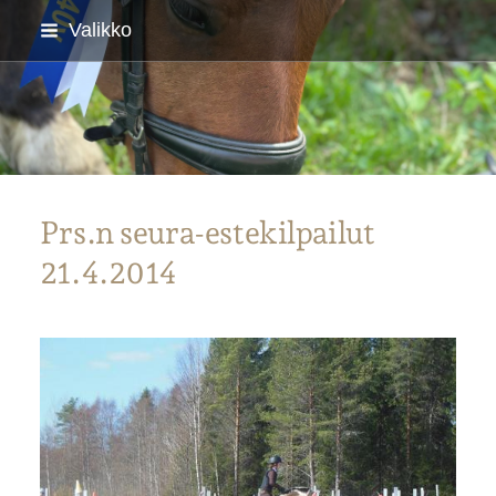
Siirry
Valikko
sivun
sisältöön
Parkanon Ratsastajat
Prs.n seura-estekilpailut
21.4.2014