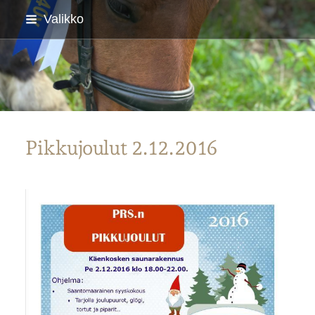
Siirry
Valikko
sivun
sisältöön
Parkanon Ratsastajat
Pikkujoulut 2.12.2016