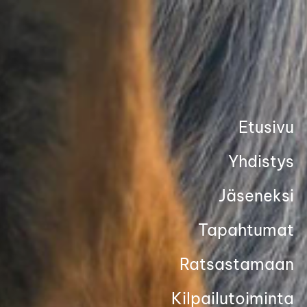
Siirry
sivun
sisältöön
Etusivu
Yhdistys
Jäseneksi
Tapahtumat
Ratsastamaan
Kilpailutoiminta