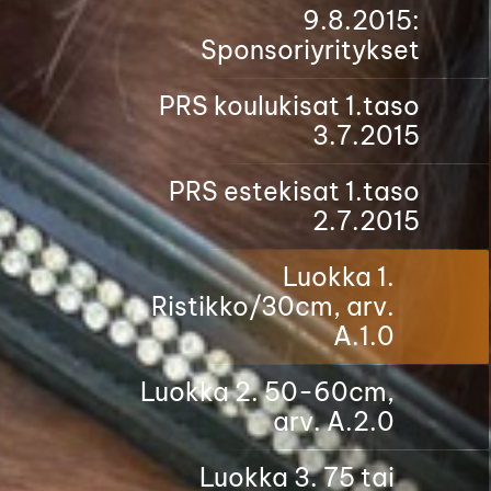
9.8.2015:
Sponsoriyritykset
PRS koulukisat 1.taso
3.7.2015
PRS estekisat 1.taso
2.7.2015
Luokka 1.
Ristikko/30cm, arv.
A.1.0
Luokka 2. 50-60cm,
arv. A.2.0
Luokka 3. 75 tai