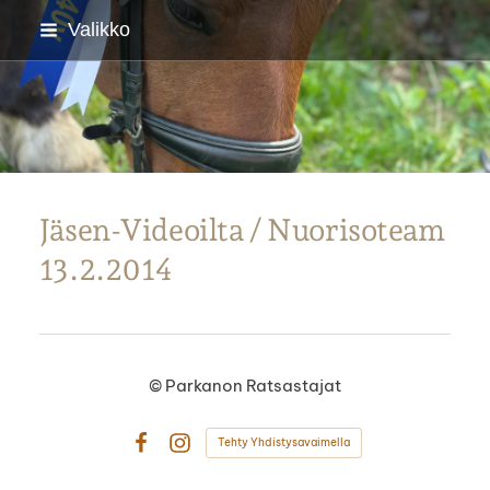
Siirry
Valikko
sivun
sisältöön
Parkanon Ratsastajat
Jäsen-Videoilta / Nuorisoteam
13.2.2014
©
Parkanon Ratsastajat
Tehty Yhdistysavaimella
Facebook
Instagram