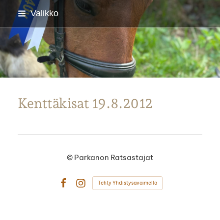
Siirry
Valikko
sivun
sisältöön
Parkanon Ratsastajat
Kenttäkisat 19.8.2012
©
Parkanon Ratsastajat
Tehty Yhdistysavaimella
Facebook
Instagram