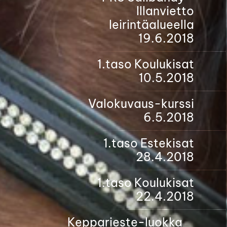
Illanvietto
leirintäalueella
19.6.2018
1.taso Koulukisat
10.5.2018
Valokuvaus-kurssi
6.5.2018
1.taso Estekisat
28.4.2018
1.taso Koulukisat
22.4.2018
Kepparieste-luokka