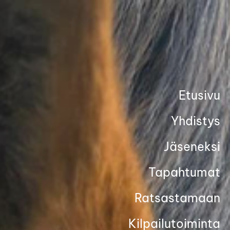
Siirry
sivun
sisältöön
Etusivu
Yhdistys
Jäseneksi
Tapahtumat
Ratsastamaan
Kilpailutoiminta