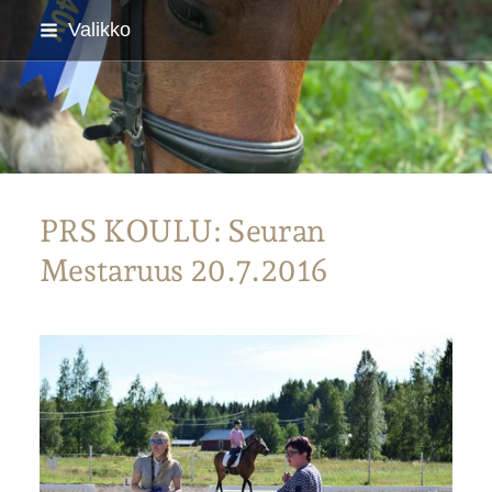
Siirry
Valikko
sivun
sisältöön
Parkanon Ratsastajat
PRS KOULU: Seuran
Mestaruus 20.7.2016