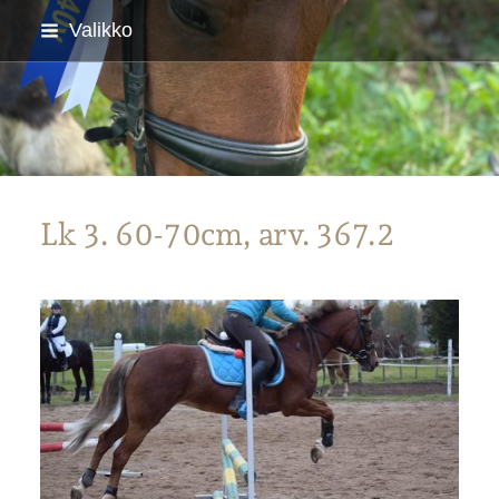
Siirry
Valikko
sivun
sisältöön
Parkanon Ratsastajat
Lk 3. 60-70cm, arv. 367.2