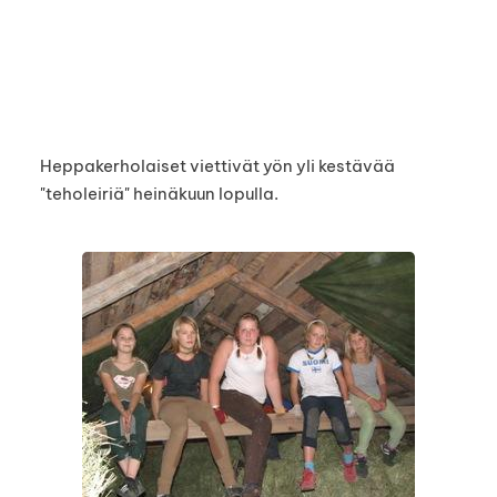
Heppakerholaiset viettivät yön yli kestävää
"teholeiriä" heinäkuun lopulla.