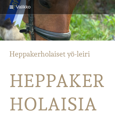
Siirry
Valikko
sivun
sisältöön
Parkanon Ratsastajat
Heppakerholaiset yö-leiri
HEPPAKER
HOLAISIA