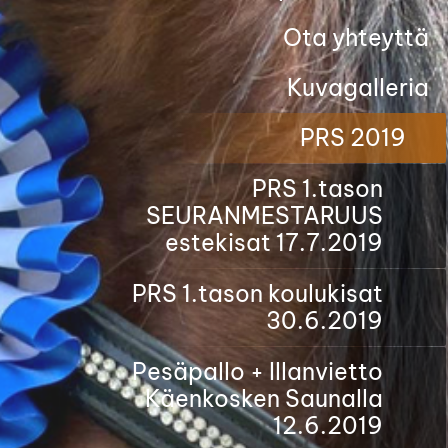
Ota yhteyttä
Kuvagalleria
PRS 2019
PRS 1.tason
SEURANMESTARUUS
estekisat 17.7.2019
PRS 1.tason koulukisat
30.6.2019
Pesäpallo + Illanvietto
Käenkosken Saunalla
12.6.2019