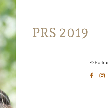
Parkanon Ratsastajat
PRS 2019
©
Parka
Facebo
In