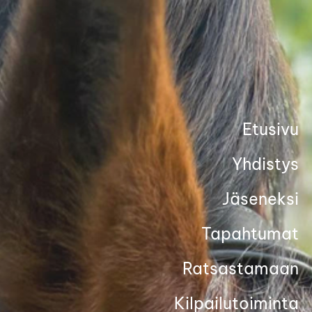
Siirry
sivun
sisältöön
Etusivu
Yhdistys
Jäseneksi
Tapahtumat
Ratsastamaan
Kilpailutoiminta