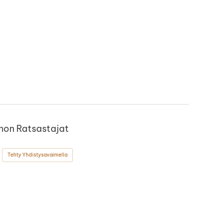
non Ratsastajat
Tehty Yhdistysavaimella
ok
stagram