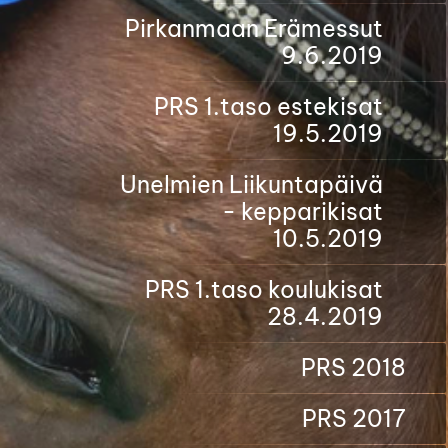
Pirkanmaan Erämessut
9.6.2019
PRS 1.taso estekisat
19.5.2019
Unelmien Liikuntapäivä
- kepparikisat
10.5.2019
PRS 1.taso koulukisat
28.4.2019
PRS 2018
PRS 2017