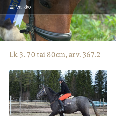
Siirry
Valikko
sivun
sisältöön
Parkanon Ratsastajat
Lk 3. 70 tai 80cm, arv. 367.2