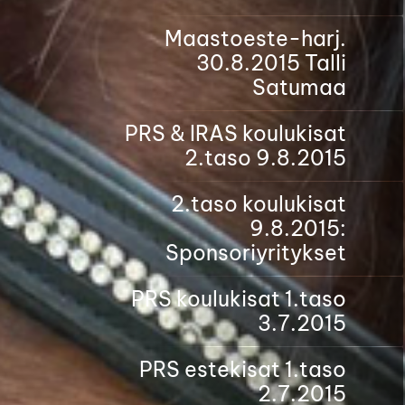
Maastoeste-harj.
30.8.2015 Talli
Satumaa
PRS & IRAS koulukisat
2.taso 9.8.2015
2.taso koulukisat
9.8.2015:
Sponsoriyritykset
PRS koulukisat 1.taso
3.7.2015
PRS estekisat 1.taso
2.7.2015