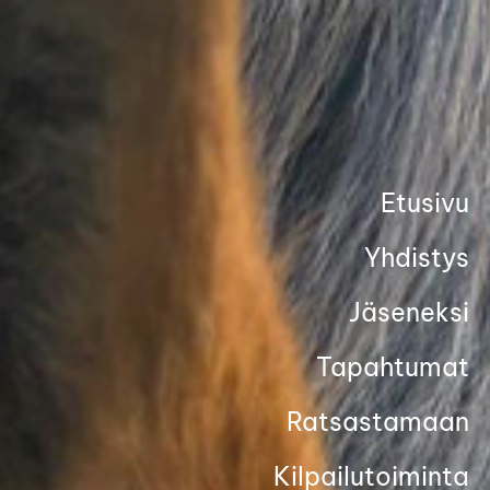
Siirry
sivun
sisältöön
Etusivu
Yhdistys
Jäseneksi
Tapahtumat
Ratsastamaan
Kilpailutoiminta