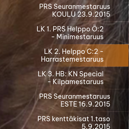
PRS Seuranmestaruus
KOULU 23.9.2015
LK 1. PRS Helppo Ö:2
- Minimestaruus
LK 2. Helppo C:2 -
Harrastemestaruus
LK 3. HB: KN Special
- Kilpamestaruus
PRS Seuranmestaruus
ESTE 16.9.2015
PRS kenttäkisat 1.taso
5.9.2015