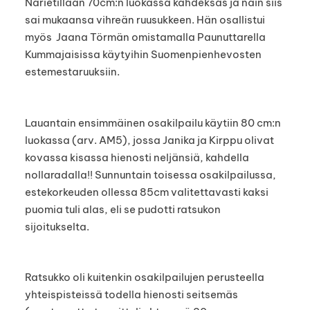
Narietillaan 70cm:n luokassa kahdeksas ja näin siis
sai mukaansa vihreän ruusukkeen. Hän osallistui
myös Jaana Törmän omistamalla Paunuttarella
Kummajaisissa käytyihin Suomenpienhevosten
estemestaruuksiin.
Lauantain ensimmäinen osakilpailu käytiin 80 cm:n
luokassa (arv. AM5), jossa Janika ja Kirppu olivat
kovassa kisassa hienosti neljänsiä, kahdella
nollaradalla!! Sunnuntain toisessa osakilpailussa,
estekorkeuden ollessa 85cm valitettavasti kaksi
puomia tuli alas, eli se pudotti ratsukon
sijoitukselta.
Ratsukko oli kuitenkin osakilpailujen perusteella
yhteispisteissä todella hienosti seitsemäs