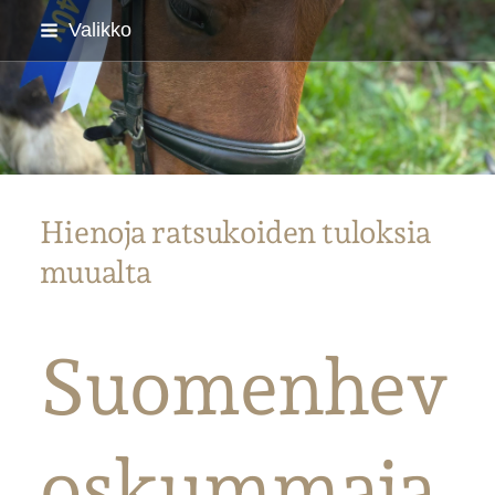
Siirry
Valikko
sivun
sisältöön
Parkanon Ratsastajat
Hienoja ratsukoiden tuloksia
muualta
Suomenhev
oskummaja