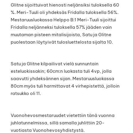
Glitne sijoittuivat hienosti neljänsiksi tuloksella 60
%. Meri-Tuuli oli yhdeksäs Fridalla tuloksella 56%.
Mestaruusluokassa Helppo B:1 Meri-Tuuli sijoittui
Fridalla neljänneksi tuloksella 57% jääden vain
muutaman pisteen mitalisijoista, Satu ja Glitne
puolestaan löytyivät tulosluettelosta sijalta 10.
Satu ja Glitne kilpailivat vielä sunnuntain
esteluokissakin; 60cm:n luokasta tuli 4vp, jolla
saavutti yhdeksännen sijan. Mestaruusluokassa
80cm myös tuli harmittavat 4 virhepistettä, jolloin
ratsukko oli 11.
Vuonohevosmestaruudet vietettiin tänä vuonna
juhlatunnelmissa, sillä samalla juhlittiin 20-
vuotiasta Vuonohevosyhdistystä.