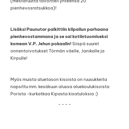
(mestaruutta tavoitteli yhteensä 20
pienhevosratsukkoa)!
Lisäksi Paunutar palkittiin kilpailun parhaana
pienhevostammana ja se sai kotiintuomiseksi
komean V.P. Jehun pokaalin!
Siispä suuret
onnentoivotukset Törmän väelle, Janikalle ja
Kirpulle!
Myös muista aluetason kisoista on ruusukkeita
napsittu mm. kesäkuun alussa aluekoulukisoista
Porista -kurkatkaa Kipasta kisatuloksia :)
- - - -