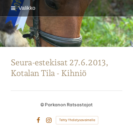
Siirry
Valikko
sivun
sisältöön
Parkanon Ratsastajat
Seura-estekisat 27.6.2013,
Kotalan Tila - Kihniö
©
Parkanon Ratsastajat
Tehty Yhdistysavaimella
Facebook
Instagram